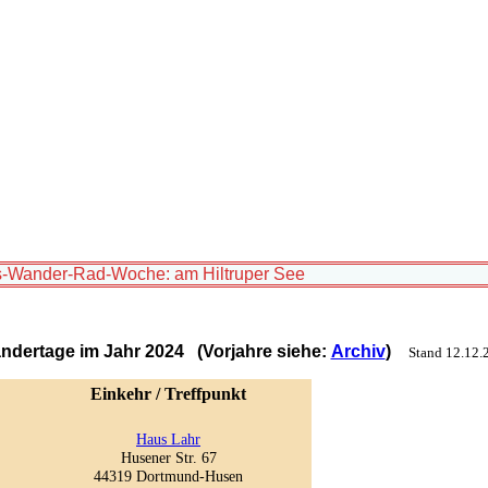
ess-Wander-Rad-Woche: am Hiltruper See
ndertage im Jahr
2024
(Vorjahre siehe:
Archiv
)
Stand 12.12.
Einkehr / Treffpunkt
Haus Lahr
Husener Str. 67
44319 Dortmund-Husen