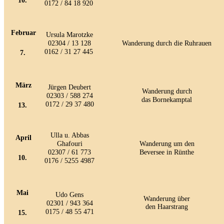
10.
0172 / 84 18 920
Februar
Ursula Marotzke
02304 / 13 128
Wanderung durch die Ruhrauen
0162 / 31 27 445
7.
März
Jürgen Deubert
Wanderung durch
02303 / 588 274
das Bornekamptal
0172 / 29 37 480
13.
Ulla u. Abbas
April
Ghafouri
Wanderung um den
02307 / 61 773
Beversee in Rünthe
10.
0176 / 5255 4987
Mai
Udo Gens
Wanderung über
02301 / 943 364
den Haarstrang
0175 / 48 55 471
15.