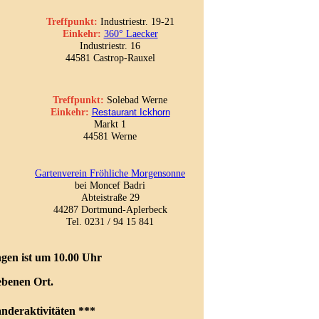
Treffpunkt:
Industriestr. 19-21
Einkehr:
360° Laecker
Industriestr. 16
44581 Castrop-Rauxel
Treffpunkt:
Solebad Werne
Einkehr:
Restaurant Ic
khorn
Markt 1
44581 Werne
Gartenverein Fröhliche Morgensonne
bei Moncef Badri
Abteistraße 29
44287 Dortmund-Aplerbeck
Tel. 0231 / 94 15 841
gen ist um 10.00 Uhr
ebenen Ort.
anderaktivitäten ***