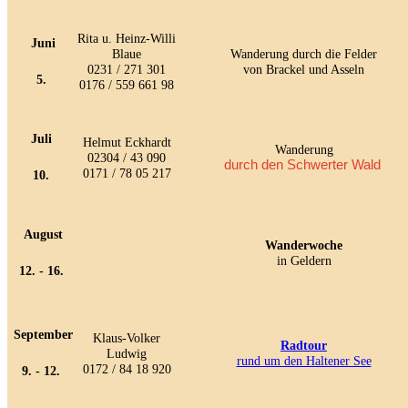
Rita u. Heinz-Willi
Juni
Blaue
Wanderung durch die Felder
0231 / 271 301
von Brackel und Asseln
5.
0176 / 559 661 98
Juli
Helmut Eckhardt
Wanderung
02304 / 43 090
durch den Schwerter Wald
0171 / 78 05 217
10.
August
Wanderwoche
in Geldern
12. - 16.
September
Klaus-Volker
Radtour
Ludwig
rund um den Haltener See
0172 / 84 18 920
9. - 12.