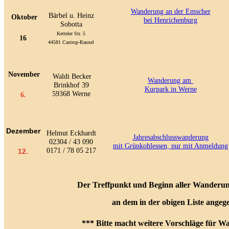
Wanderung an der Emscher
Bärbel u. Heinz
Oktober
bei Henrichenburg
Sobotta
Ketteler Str. 5
16
44581 Castrop-Rauxel
November
Waldi Becker
Wanderung am
Brinkhof 39
Kurpark in Werne
59368 Werne
6.
Dezember
Helmut Eckhardt
Jahresabschlusswanderung
02304 / 43 090
mit Grünkohlessen, nur mit Anmeldung
0171 / 78 05 217
12
.
Der Treffpunkt und Beginn aller Wanderun
an dem in der obigen Liste angeg
*** Bitte macht weitere Vorschläge für W